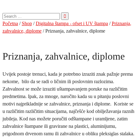
Pretraga
za:
Početna
/
Shop
/
Digitalna štampa - ofset i UV štampa
/
Priznanja,
zahvalnice, diplome
/ Priznanja, zahvalnice, diplome
Priznanja, zahvalnice, diplome
Uvijek postoje trenuci, kada je potrebno izraziti znak pažnje prema
nekome, bilo da se radi o ličnim ili poslovnim razlozima.
Zahvalnost se može izraziti uštampavanjem poruke na različitim
predmetima. Ipak, za mnoge, naročito kada su u pitanju poslovni
motivi najprikladnije se zahvalnice, priznanja i diplome. Koriste se
u različitim različitim situacijama, najčešće kod obilježavanja raznih
jubileja. Kod nas možete poručiti odštampane i uramljene, zatim
zahvalnice štampane ili gravirane na plastici, aluminijumu,
prigodnom drvenom ramu ili zahvalnice u obliku pleksiglas stalaka.