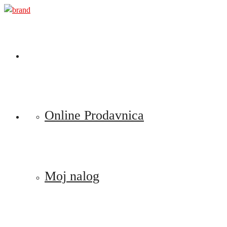
Preskoči
na
sadržaj
Online Prodavnica
Moj nalog