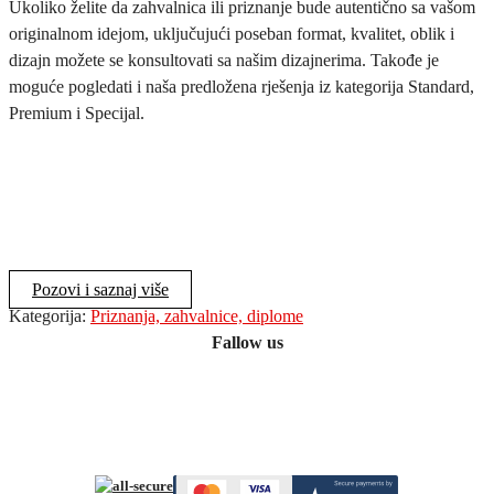
Ukoliko želite da zahvalnica ili priznanje bude autentično sa vašom
originalnom idejom, uključujući poseban format, kvalitet, oblik i
dizajn možete se konsultovati sa našim dizajnerima. Takođe je
moguće pogledati i naša predložena rješenja iz kategorija Standard,
Premium i Specijal.
Pozovi i saznaj više
Kategorija:
Priznanja, zahvalnice, diplome
Fallow us