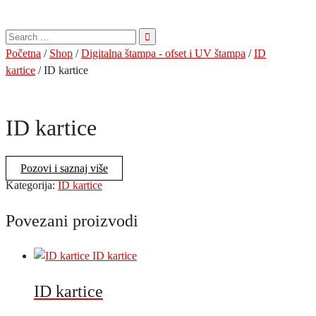
Pretraga
za:
Početna
/
Shop
/
Digitalna štampa - ofset i UV štampa
/
ID
kartice
/ ID kartice
ID kartice
Pozovi i saznaj više
Kategorija:
ID kartice
Povezani proizvodi
ID kartice