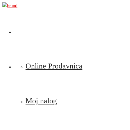
Preskoči
na
sadržaj
Online Prodavnica
Moj nalog