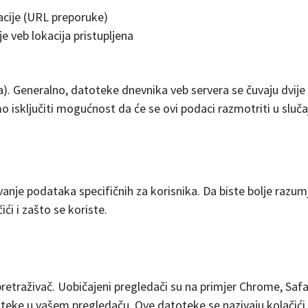
acije (URL preporuke)
e veb lokacija pristupljena
. Generalno, datoteke dnevnika veb servera se čuvaju dvije 
isključiti mogućnost da će se ovi podaci razmotriti u sluča
nje podataka specifičnih za korisnika. Da biste bolje razumjeli
ći i zašto se koriste.
retraživač. Uobičajeni pregledači su na primjer Chrome, Safari
teke u vašem pregledaču. Ove datoteke se nazivaju kolačići. 