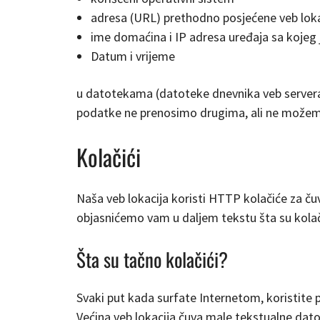
adresa (URL) prethodno posjećene veb lok
ime domaćina i IP adresa uređaja sa kojeg j
Datum i vrijeme
u datotekama (datoteke dnevnika veb servera)
podatke ne prenosimo drugima, ali ne možemo 
Kolačići
Naša veb lokacija koristi HTTP kolačiće za čuva
objasnićemo vam u daljem tekstu šta su kolači
Šta su tačno kolačići?
Svaki put kada surfate Internetom, koristite p
Većina veb lokacija čuva male tekstualne dato