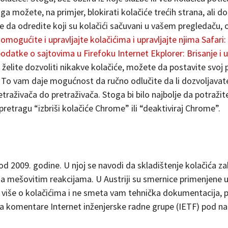
ga možete, na primjer, blokirati kolačiće trećih strana, ali do
elite da odredite koji su kolačići sačuvani u vašem pregledaču
omogućite i upravljajte kolačićima i upravljajte njima
Safari:
i podatke o sajtovima u Firefoku
Internet Ekplorer: Brisanje i 
želite dozvoliti nikakve kolačiće, možete da postavite svoj 
. To vam daje mogućnost da ručno odlučite da li dozvoljavate
etraživača do pretraživača. Stoga bi bilo najbolje da potraž
pretragu “izbriši kolačiće Chrome” ili “deaktiviraj Chrome”.
 od 2009. godine. U njoj se navodi da skladištenje kolačića 
 mešovitim reakcijama. U Austriji su smernice primenjene u
i više o kolačićima i ne smeta vam tehnička dokumentacija,
za komentare Internet inženjerske radne grupe (IETF) pod 