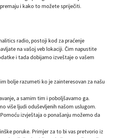
premaju i kako to možete spriječiti.
alitics radio, postoji kod za praćenje
bavljate na vašoj veb lokaciji. Čim napustite
 podatke i tada dobijamo izveštaje o vašem
tim bolje razumeti ko je zainteresovan za našu
avanje, a samim tim i poboljšavamo ga.
mo više ljudi oduševljenih našom uslugom.
i. Pomoću izvještaja o ponašanju možemo da
nške poruke. Primjer za to bi vas pretvorio iz