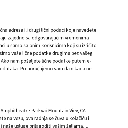
ćna adresa ili drugi lični podaci koje navedete
 čuvaju zajedno sa odgovarajućim vremenima
ciju samo sa onim korisnicima koji su izričito
renosimo vaše lične podatke drugima bez vašeg
a. Ako nam pošaljete lične podatke putem e-
h podataka. Preporučujemo vam da nikada ne
0 Amphitheatre Parkvai Mountain Viev, CA
te na vezu, ova radnja se čuva u kolačiću i
i naše usluge prilagoditi vašim željama. U