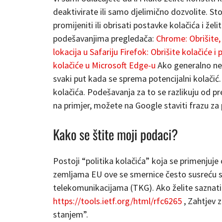
deaktivirate ili samo djelimično dozvolite. Sto
promijeniti ili obrisati postavke kolačića i ž
podešavanjima pregledača:
Chrome: Obrišite, 
lokacija u Safariju
Firefok: Obrišite kolačiće 
kolačiće u Microsoft Edge-u
Ako generalno ne 
svaki put kada se sprema potencijalni kolačić
kolačića. Podešavanja za to se razlikuju od pr
na primjer, možete na Google staviti frazu za 
Kako se štite moji podaci?
Postoji “politika kolačića” koja se primenjuje
zemljama EU ove se smernice često susreću sa
telekomunikacijama (TKG). Ako želite saznat
https://tools.ietf.org/html/rfc6265
, Zahtjev 
stanjem”.