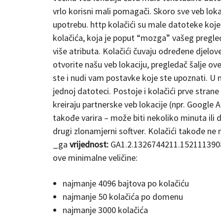
vrlo korisni mali pomagači. Skoro sve veb lokac
upotrebu. http kolačići su male datoteke koje
kolačića, koja je poput “mozga” vašeg pregleda
više atributa. Kolačići čuvaju određene djelove
otvorite našu veb lokaciju, pregledač šalje ov
ste i nudi vam postavke koje ste upoznati. U n
jednoj datoteci. Postoje i kolačići prve strane
kreiraju partnerske veb lokacije (npr. Google An
takođe varira – može biti nekoliko minuta ili d
drugi zlonamjerni softver. Kolačići takođe n
_ga
vrijednost:
GA1.2.1326744211.15211139
ove minimalne veličine:
najmanje 4096 bajtova po kolačiću
najmanje 50 kolačića po domenu
najmanje 3000 kolačića