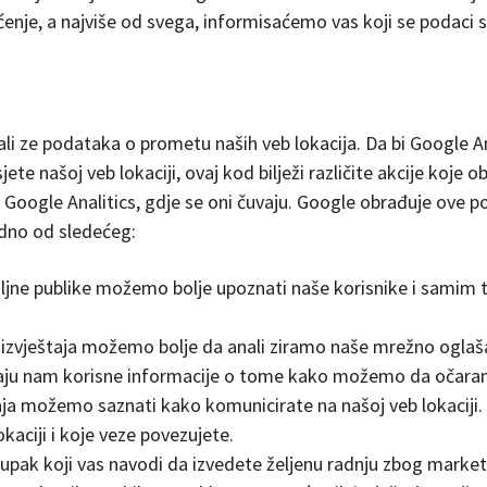
ćenje, a najviše od svega, informisaćemo vas koji se podaci s
nali ze podataka o prometu naših veb lokacija. Da bi Google An
te našoj veb lokaciji, ovaj kod bilježi različite akcije koje o
er Google Analitics, gdje se oni čuvaju. Google obrađuje ove
edno od sledećeg:
 ciljne publike možemo bolje upoznati naše korisnike i samim 
 izvještaja možemo bolje da anali ziramo naše mrežno oglaš
pružaju nam korisne informacije o tome kako možemo da očara
taja možemo saznati kako komunicirate na našoj veb lokacij
aciji i koje veze povezujete.
tupak koji vas navodi da izvedete željenu radnju zbog marketi