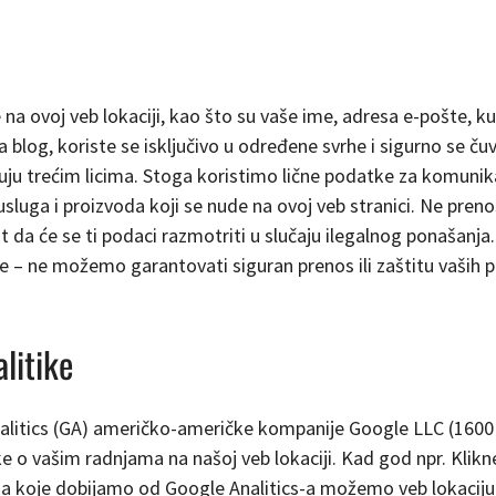
 na ovoj veb lokaciji, kao što su vaše ime, adresa e-pošte, ku
a blog, koriste se isključivo u određene svrhe i sigurno se
đuju trećim licima. Stoga koristimo lične podatke za komunika
je usluga i proizvoda koji se nude na ovoj veb stranici. Ne p
 da će se ti podaci razmotriti u slučaju ilegalnog ponašanj
ce – ne možemo garantovati siguran prenos ili zaštitu vaši
litike
Analitics (GA) američko-američke kompanije Google LLC (160
e o vašim radnjama na našoj veb lokaciji. Kad god npr. Klikne
ja koje dobijamo od Google Analitics-a možemo veb lokaciju 