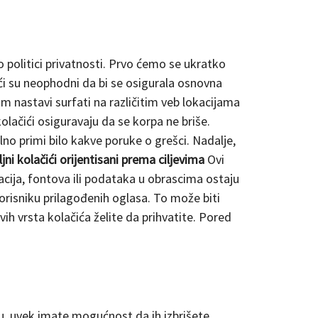
o politici privatnosti. Prvo ćemo se ukratko
ći su neophodni da bi se osigurala osnovna
im nastavi surfati na različitim veb lokacijama
olačići osiguravaju da se korpa ne briše.
alno primi bilo kakve poruke o grešci. Nadalje,
ljni kolačići orijentisani prema ciljevima
Ovi
acija, fontova ili podataka u obrascima ostaju
korisniku prilagođenih oglasa. To može biti
vih vrsta kolačića želite da prihvatite. Pored
tiču, uvek imate mogućnost da ih izbrišete,