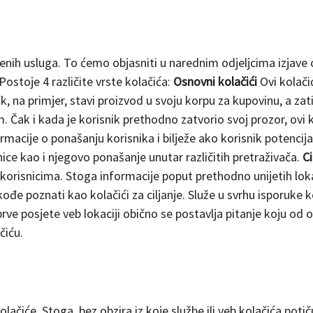
enih usluga. To ćemo objasniti u narednim odjeljcima izjave 
Postoje 4 različite vrste kolačića:
Osnovni kolačići
Ovi kolači
k, na primjer, stavi proizvod u svoju korpu za kupovinu, a zat
. Čak i kada je korisnik prethodno zatvorio svoj prozor, ovi k
ormacije o ponašanju korisnika i bilježe ako korisnik potencij
anice kao i njegovo ponašanje unutar različitih pretraživača.
Ci
 korisnicima. Stoga informacije poput prethodno unijetih lok
kođe poznati kao kolačići za ciljanje. Služe u svrhu isporuke 
prve posjete veb lokaciji obično se postavlja pitanje koju od o
čiću.
 kolačiće. Stoga, bez obzira iz koje službe ili veb kolačića po