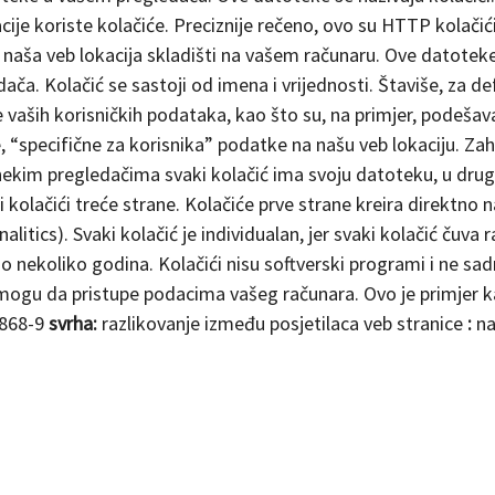
ije koriste kolačiće. Preciznije rečeno, ovo su HTTP kolačići, 
 naša veb lokacija skladišti na vašem računaru. Ove datoteke
ča. Kolačić se sastoji od imena i vrijednosti. Štaviše, za def
 vaših korisničkih podataka, kao što su, na primjer, podešavan
e, “specifične za korisnika” podatke na našu veb lokaciju. Zah
ekim pregledačima svaki kolačić ima svoju datoteku, u drugim
 i kolačići treće strane. Kolačiće prve strane kreira direktno 
alitics). Svaki kolačić je individualan, jer svaki kolačić čuva 
o nekoliko godina. Kolačići nisu softverski programi i ne sadrž
e mogu da pristupe podacima vašeg računara. Ovo je primjer
0868-9
svrha:
razlikovanje između posjetilaca veb stranice
:
na