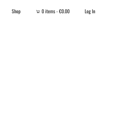
Shop
0 items -
€
0.00
Log In