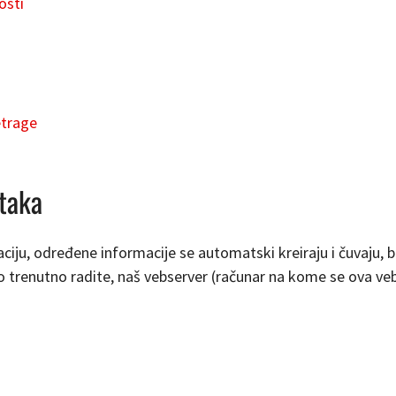
osti
etrage
taka
iju, određene informacije se automatski kreiraju i čuvaju, ba
o trenutno radite, naš vebserver (računar na kome se ova ve