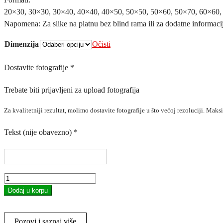
20×30, 30×30, 30×40, 40×40, 40×50, 50×50, 50×60, 50×70, 60×60
Napomena: Za slike na platnu bez blind rama ili za dodatne informaci
Dimenzija
Očisti
Dostavite fotografije
*
Trebate biti prijavljeni za upload fotografija
Za kvalitetniji rezultat, molimo dostavite fotografije u što većoj rezoluciji. Mak
Tekst (nije obavezno)
*
Slike
na
Dodaj u korpu
platnu
količina
Pozovi i saznaj više