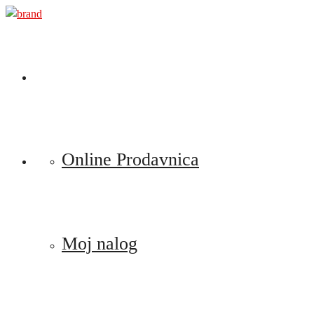
Preskoči
na
sadržaj
Online Prodavnica
Moj nalog