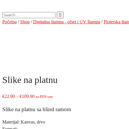
Pretraga
za:
Početna
/
Shop
/
Digitalna štampa - ofset i UV štampa
/
Ploterska šta
Slike na platnu
Price
€
22.90
–
€
109.90
sa PDV-om
range:
Slike na platnu sa blind ramom
€22.90
through
Materijal: Kanvas, drvo
€109.90
Formati: