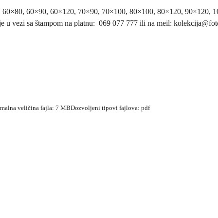
, 60×80, 60×90, 60×120, 70×90, 70×100, 80×100, 80×120, 90×120, 
je u vezi sa štampom na platnu: 069 077 777 ili na meil: kolekcija@fot
simalna veličina fajla: 7 MB
Dozvoljeni tipovi fajlova: pdf