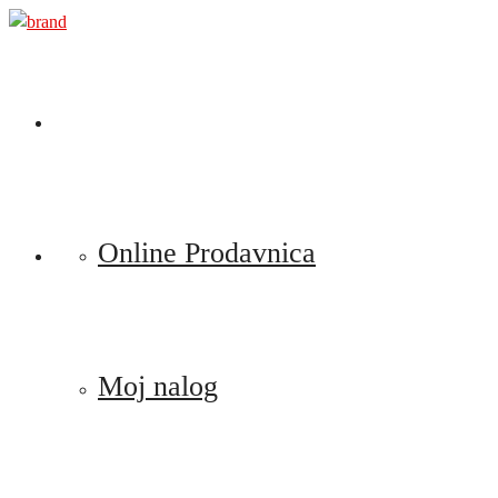
Preskoči
na
sadržaj
Online Prodavnica
Moj nalog