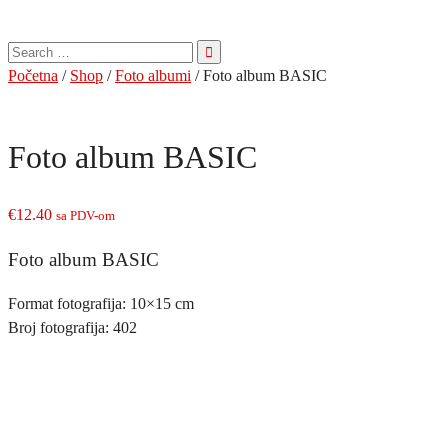
Pretraga
za:
Početna
/
Shop
/
Foto albumi
/ Foto album BASIC
Foto album BASIC
€
12.40
sa PDV-om
Foto album BASIC
Format fotografija: 10×15 cm
Broj fotografija: 402