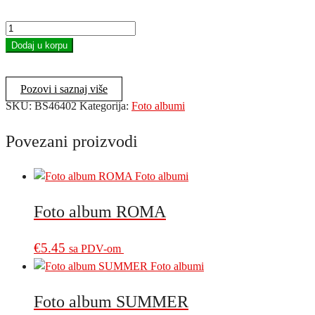
Foto
album
Dodaj u korpu
BASIC
količina
Pozovi i saznaj više
SKU:
BS46402
Kategorija:
Foto albumi
Povezani proizvodi
Foto album ROMA
€
5.45
sa PDV-om
Foto album SUMMER