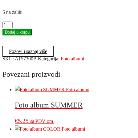
5 na zalihi
Foto
album
Dodaj u korpu
CLASICO
BLUE
Pozovi i saznaj više
količina
SKU:
AT57300B
Kategorija:
Foto albumi
Povezani proizvodi
Foto album SUMMER
€
5.25
sa PDV-om