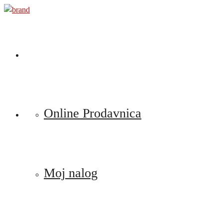
Preskoči
na
sadržaj
Online Prodavnica
Moj nalog