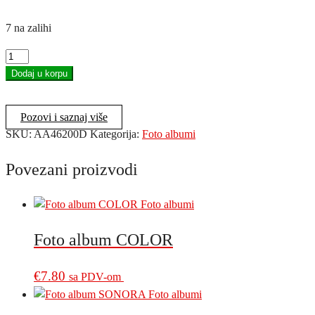
7 na zalihi
Foto
album
Dodaj u korpu
HAVANA
količina
Pozovi i saznaj više
SKU:
AA46200D
Kategorija:
Foto albumi
Povezani proizvodi
Foto album COLOR
€
7.80
sa PDV-om