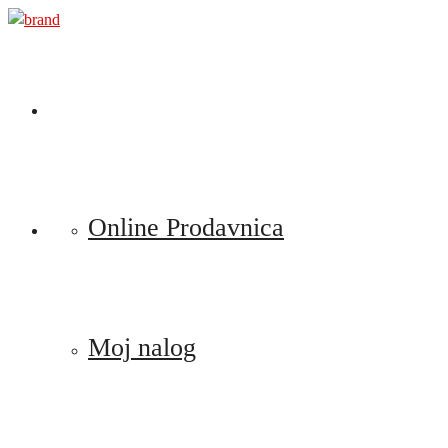
Preskoči
na
sadržaj
Online Prodavnica
Moj nalog