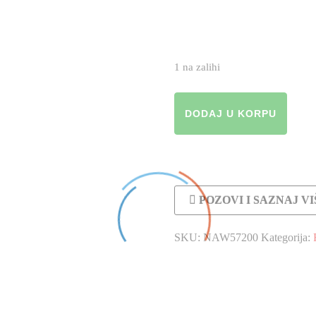
1 na zalihi
Foto
DODAJ U KORPU
album
SONORA
količina
POZOVI I SAZNAJ VI
SKU:
NAW57200
Kategorija: