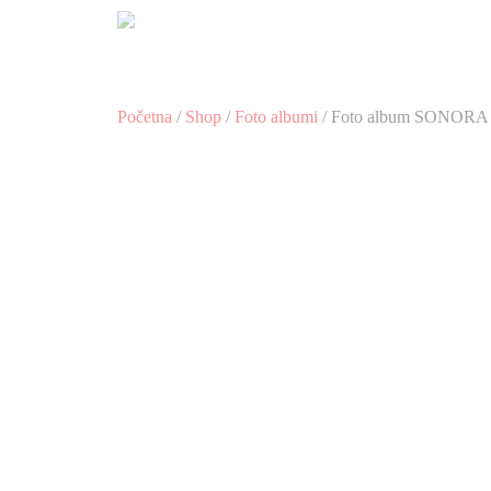
Preskoči
na
sadržaj
Početna
/
Shop
/
Foto albumi
/ Foto album SONORA