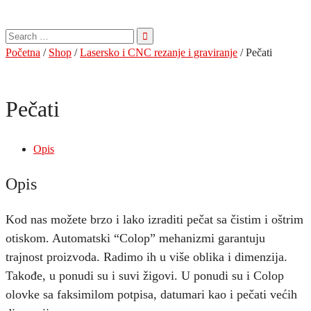
Pretraga
za:
Početna
/
Shop
/
Lasersko i CNC rezanje i graviranje
/ Pečati
Pečati
Opis
Opis
Kod nas možete brzo i lako izraditi pečat sa čistim i oštrim
otiskom. Automatski “Colop” mehanizmi garantuju
trajnost proizvoda. Radimo ih u više oblika i dimenzija.
Takođe, u ponudi su i suvi žigovi. U ponudi su i Colop
olovke sa faksimilom potpisa, datumari kao i pečati većih