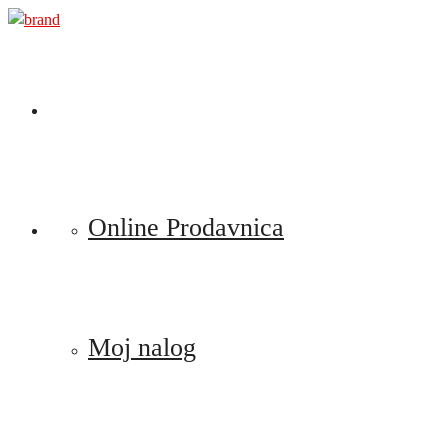
Preskoči
na
sadržaj
Online Prodavnica
Moj nalog