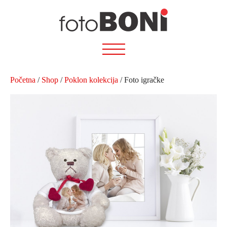
Preskoči
na
sadržaj
Početna
/
Shop
/
Poklon kolekcija
/ Foto igračke