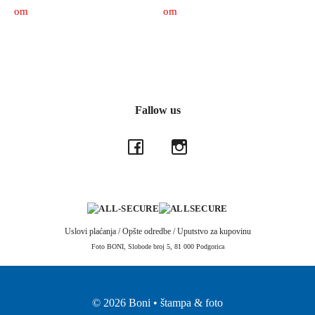
range:
range:
chosen
chosen
om
om
on
on
€7.50
€7.90
This
This
the
the
product
product
through
through
product
product
has
has
page
page
€34.90
€49.90
multiple
multiple
variants.
variants.
Fallow us
The
The
options
options
may
may
be
be
chosen
chosen
on
on
the
the
Uslovi plaćanja
/
Opšte odredbe
/
Uputstvo za kupovinu
product
product
Foto BONI, Slobode broj 5, 81 000 Podgorica
page
page
© 2026 Boni • štampa & foto