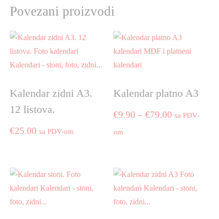
Povezani proizvodi
Kalendar zidni A3.
Kalendar platno A3
12 listova.
Price
€
9.90
–
€
79.00
sa PDV-
€
25.00
range:
sa PDV-om
om
€9.90
This
product
through
has
€79.00
multiple
variants.
The