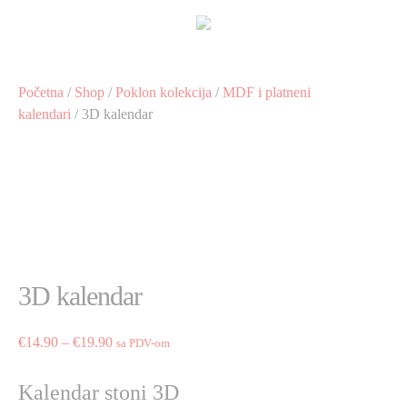
Preskoči
na
sadržaj
Početna
/
Shop
/
Poklon kolekcija
/
MDF i platneni
kalendari
/ 3D kalendar
3D kalendar
Price
€
14.90
–
€
19.90
sa PDV-om
range:
€14.90
Kalendar stoni 3D
through