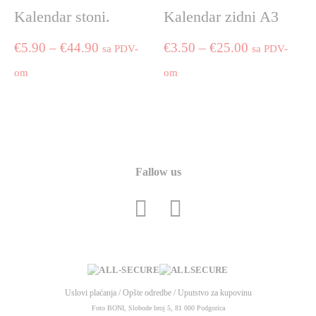
options
Kalendar stoni.
Kalendar zidni A3
may
be
Price
Price
€
5.90
–
€
44.90
€
3.50
–
€
25.00
sa PDV-
sa PDV-
chosen
on
range:
range:
om
om
the
€5.90
€3.50
This
This
product
product
product
through
through
page
has
has
€44.90
€25.00
multiple
multiple
variants.
variants.
Fallow us
The
The
options
options
may
may
be
be
chosen
chosen
on
on
the
the
Uslovi plaćanja
/
Opšte odredbe
/
Uputstvo za kupovinu
product
product
Foto BONI, Slobode broj 5, 81 000 Podgorica