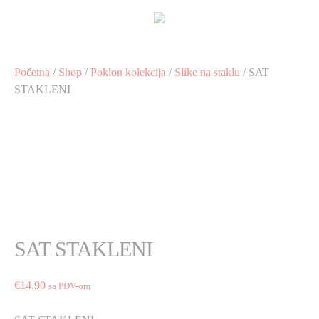
Preskoči
na
sadržaj
Početna
/
Shop
/
Poklon kolekcija
/
Slike na staklu
/ SAT
STAKLENI
SAT STAKLENI
€
14.90
sa PDV-om