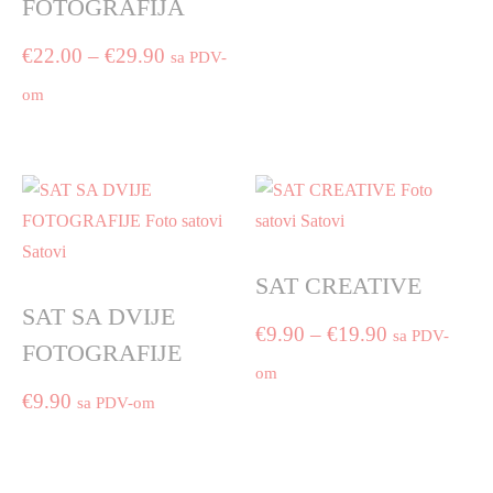
FOTOGRAFIJA
range:
This
Price
€
22.00
–
€
29.90
product
sa PDV-
€8.90
has
range:
om
through
multiple
€22.00
This
€11.90
variants.
product
The
through
has
options
€29.90
multiple
may
variants.
be
The
chosen
SAT CREATIVE
options
on
SAT SA DVIJE
may
the
Price
€
9.90
–
€
19.90
sa PDV-
be
product
FOTOGRAFIJE
range:
chosen
om
page
on
€
9.90
sa PDV-om
€9.90
This
the
product
through
product
has
page
€19.90
multiple