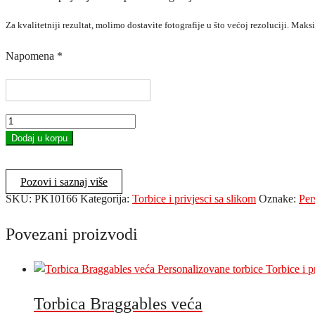
Za kvalitetniji rezultat, molimo dostavite fotografije u što većoj rezoluciji. Mak
Napomena
*
Torbica
Braggables
Dodaj u korpu
veća
količina
Pozovi i saznaj više
SKU:
PK10166
Kategorija:
Torbice i privjesci sa slikom
Oznake:
Per
Povezani proizvodi
Torbica Braggables veća