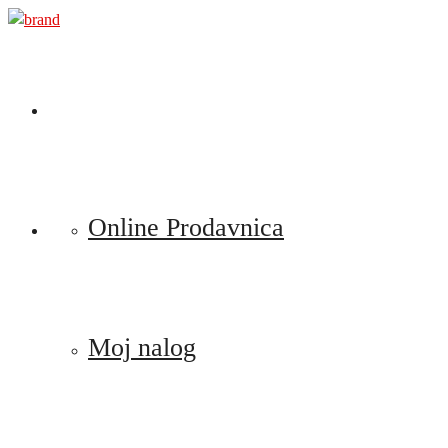
Preskoči
na
sadržaj
Online Prodavnica
Moj nalog