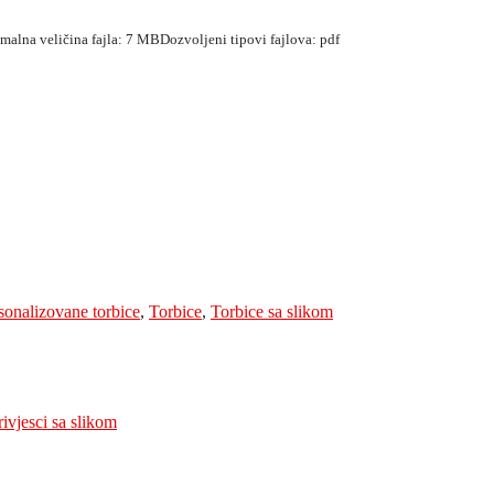
simalna veličina fajla: 7 MB
Dozvoljeni tipovi fajlova: pdf
sonalizovane torbice
,
Torbice
,
Torbice sa slikom