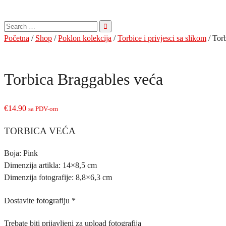
Pretraga
za:
Početna
/
Shop
/
Poklon kolekcija
/
Torbice i privjesci sa slikom
/ Tor
Torbica Braggables veća
€
14.90
sa PDV-om
TORBICA VEĆA
Boja: Pink
Dimenzija artikla: 14×8,5 cm
Dimenzija fotografije: 8,8×6,3 cm
Dostavite fotografiju
*
Trebate biti prijavljeni za upload fotografija