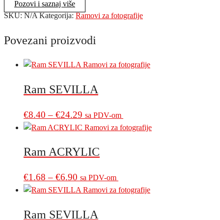
Pozovi i saznaj više
SKU:
N/A
Kategorija:
Ramovi za fotografije
Povezani proizvodi
Ram SEVILLA
Price
This
€
8.40
–
€
24.29
sa PDV-om
product
range:
has
€8.40
multiple
Ram ACRYLIC
through
variants.
€24.29
The
Price
This
€
1.68
–
€
6.90
sa PDV-om
options
product
range:
may
has
€1.68
be
multiple
Ram SEVILLA
through
chosen