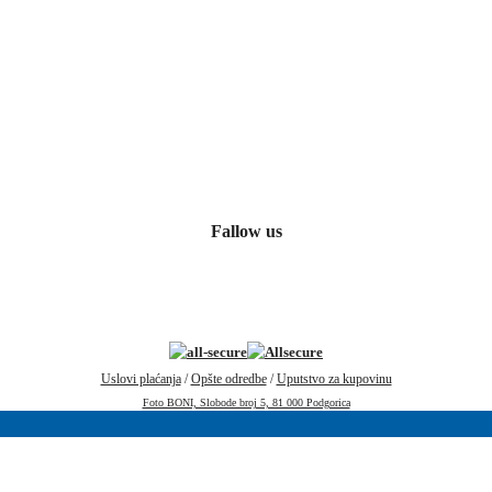
Fallow us
Uslovi plaćanja
/
Opšte odredbe
/
Uputstvo za kupovinu
Foto BONI, Slobode broj 5, 81 000 Podgorica