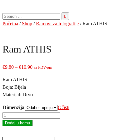
Pretraga
za:
Početna
/
Shop
/
Ramovi za fotografije
/ Ram ATHIS
Ram ATHIS
Price
€
9.80
–
€
10.90
sa PDV-om
range:
Ram ATHIS
€9.80
Boja: Bijela
through
Materijal: Drvo
€10.90
Dimenzija
Očisti
Ram
ATHIS
Dodaj u korpu
količina