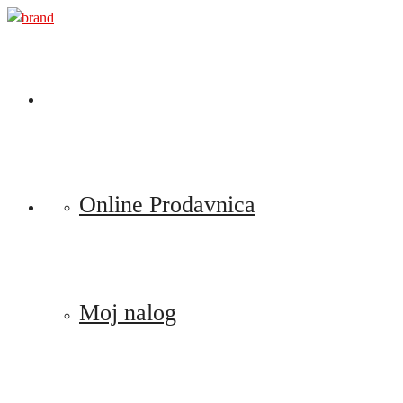
Preskoči
na
sadržaj
Online Prodavnica
Moj nalog