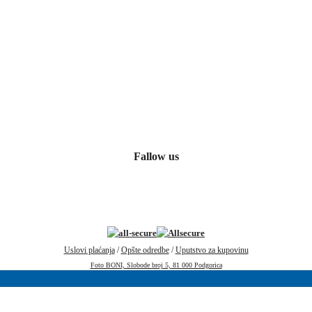
Fallow us
Uslovi plaćanja
/
Opšte odredbe
/
Uputstvo za kupovinu
Foto BONI, Slobode broj 5, 81 000 Podgorica