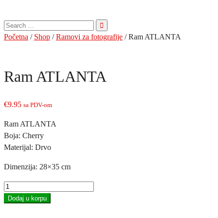
Pretraga
za:
Početna
/
Shop
/
Ramovi za fotografije
/ Ram ATLANTA
Ram ATLANTA
€
9.95
sa PDV-om
Ram ATLANTA
Boja: Cherry
Materijal: Drvo
Dimenzija: 28×35 cm
Ram
ATLANTA
Dodaj u korpu
količina