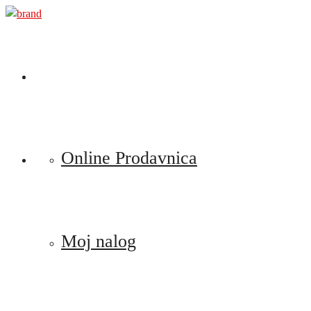
Preskoči
na
sadržaj
Online Prodavnica
Moj nalog