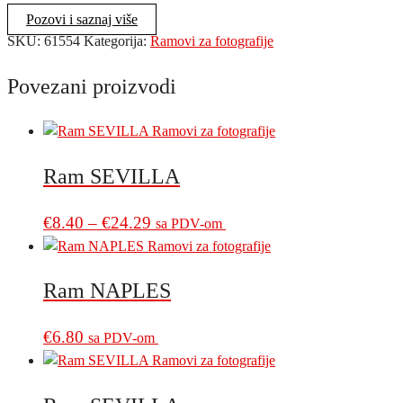
Pozovi i saznaj više
SKU:
61554
Kategorija:
Ramovi za fotografije
Povezani proizvodi
Ram SEVILLA
Price
This
€
8.40
–
€
24.29
sa PDV-om
product
range:
has
€8.40
multiple
Ram NAPLES
through
variants.
€24.29
The
€
6.80
sa PDV-om
options
may
be