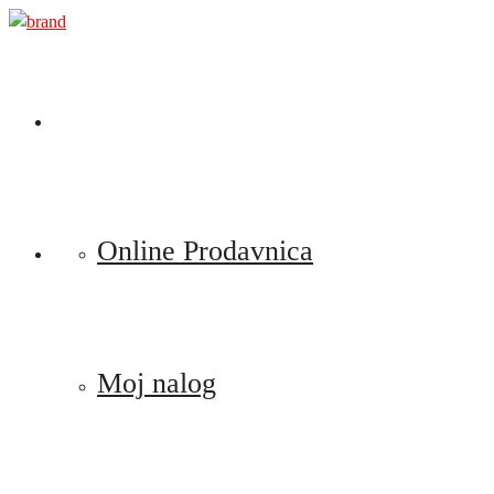
Preskoči
na
sadržaj
Online Prodavnica
Moj nalog