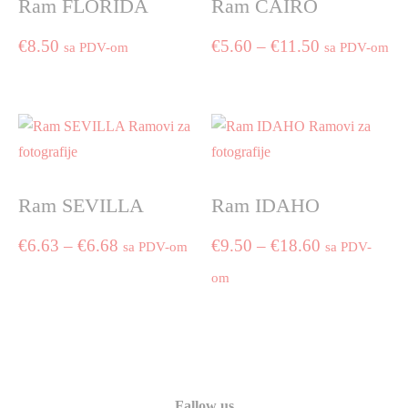
Ram FLORIDA
Ram CAIRO
Price
€
8.50
€
5.60
–
€
11.50
sa PDV-om
sa PDV-om
range:
This
product
€5.60
has
through
multiple
€11.50
variants.
The
Ram SEVILLA
Ram IDAHO
options
may
Price
Price
€
6.63
–
€
6.68
€
9.50
–
€
18.60
sa PDV-om
sa PDV-
be
range:
range:
chosen
om
This
on
product
€6.63
€9.50
This
the
has
product
through
through
product
multiple
has
page
€6.68
€18.60
variants.
multiple
The
variants.
Fallow us