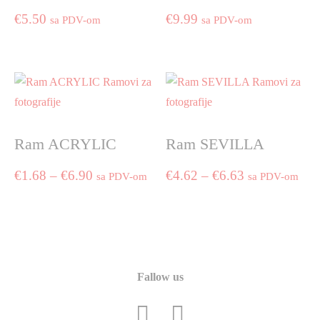
€
5.50
€
9.99
sa PDV-om
sa PDV-om
This
product
has
multiple
variants.
The
Ram ACRYLIC
Ram SEVILLA
options
may
Price
Price
€
1.68
–
€
6.90
€
4.62
–
€
6.63
sa PDV-om
sa PDV-om
be
range:
range:
chosen
This
This
on
product
product
€1.68
€4.62
the
has
has
through
through
product
multiple
multiple
page
€6.90
€6.63
variants.
variants.
Fallow us
The
The
options
options