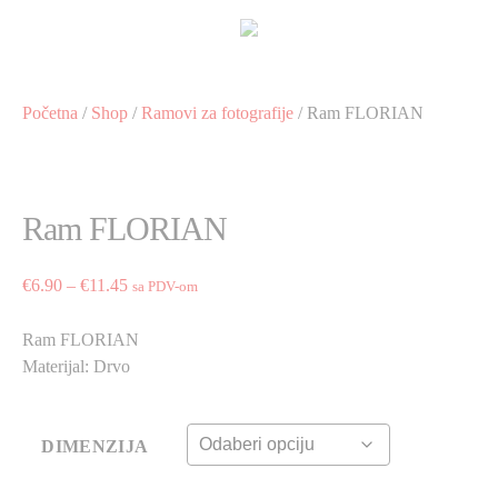
Preskoči
na
sadržaj
Početna
/
Shop
/
Ramovi za fotografije
/ Ram FLORIAN
Ram FLORIAN
Price
€
6.90
–
€
11.45
sa PDV-om
range:
€6.90
Ram FLORIAN
through
Materijal: Drvo
€11.45
DIMENZIJA