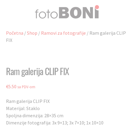
Preskoči
na
sadržaj
Početna
/
Shop
/
Ramovi za fotografije
/ Ram galerija CLIP
FIX
Ram galerija CLIP FIX
€
5.50
sa PDV-om
Ram galerija CLIP FIX
Materijal: Staklo
Spoljna dimenzija: 28×35 cm
Dimenzije fotografija: 3x 9×13; 3x 7×10; 1x 10×10