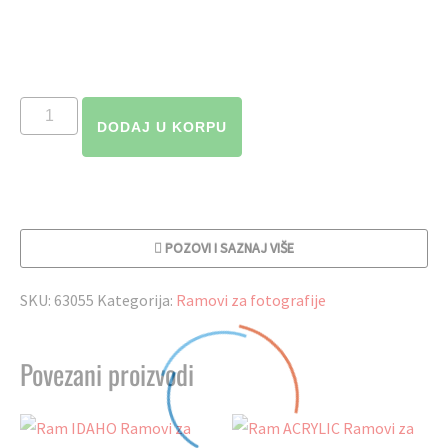
Ram
DODAJ U KORPU
galerija
CLIP
FIX
količina
POZOVI I SAZNAJ VIŠE
SKU:
63055
Kategorija:
Ramovi za fotografije
Povezani proizvodi