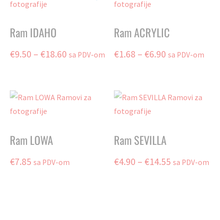
Ram IDAHO
Ram ACRYLIC
Price
Price
€
9.50
–
€
18.60
€
1.68
–
€
6.90
sa PDV-om
sa PDV-om
range:
range:
This
This
product
product
€9.50
€1.68
has
has
through
through
multiple
multiple
€18.60
€6.90
variants.
variants.
The
The
Ram LOWA
Ram SEVILLA
options
options
may
may
Price
€
7.85
€
4.90
–
€
14.55
sa PDV-om
sa PDV-om
be
be
range:
chosen
chosen
This
on
on
product
€4.90
the
the
has
through
product
product
multiple