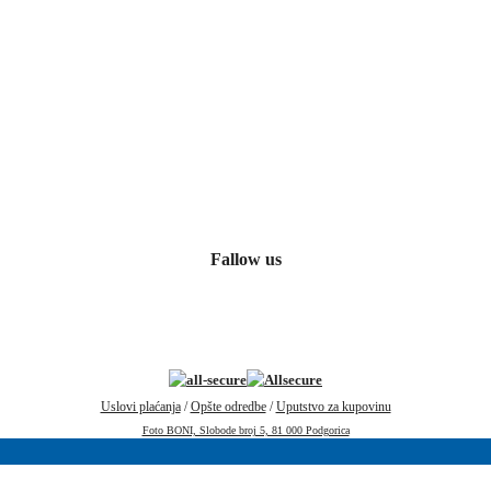
Fallow us
Uslovi plaćanja
/
Opšte odredbe
/
Uputstvo za kupovinu
Foto BONI, Slobode broj 5, 81 000 Podgorica