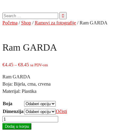
Pretraga
za:
Početna
/
Shop
/
Ramovi za fotografije
/ Ram GARDA
Ram GARDA
Price
€
4.45
–
€
8.45
sa PDV-om
range:
Ram GARDA
€4.45
Boja: Bijela, crna, crvena
through
Materijal: Plastika
€8.45
Boja
Dimenzija
Očisti
Ram
GARDA
Dodaj u korpu
količina