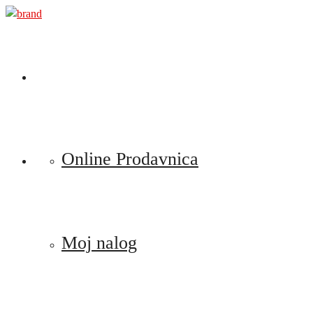
Preskoči
na
sadržaj
Online Prodavnica
Moj nalog