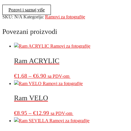
Pozovi i saznaj više
SKU:
N/A
Kategorija:
Ramovi za fotografije
Povezani proizvodi
Ram ACRYLIC
Price
This
€
1.68
–
€
6.90
sa PDV-om
product
range:
has
€1.68
multiple
Ram VELO
through
variants.
€6.90
The
Price
This
€
8.95
–
€
12.99
sa PDV-om
options
product
range:
may
has
€8.95