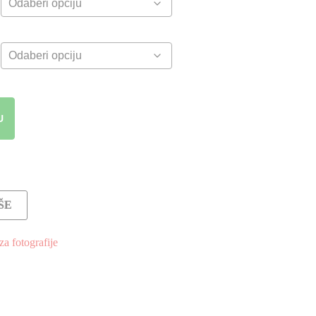
U
ŠE
a fotografije