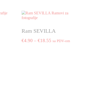
Ram SEVILLA
Price
€
4.90
–
€
18.55
sa PDV-om
range:
This
€4.90
product
through
has
€18.55
multiple
variants.
The
options
may
be
chosen
on