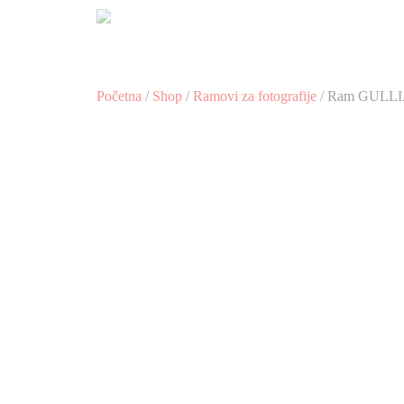
Preskoči
na
sadržaj
Početna
/
Shop
/
Ramovi za fotografije
/ Ram GULL