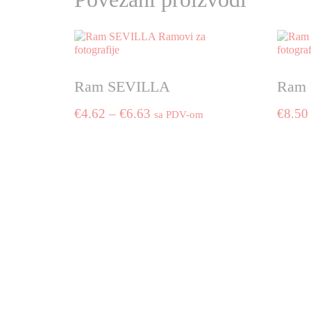
Ram SEVILLA
Ram
Price
€
4.62
–
€
6.63
€
8.50
sa PDV-om
range:
This
€4.62
product
through
has
€6.63
multiple
variants.
The
options
may
be
chosen
on