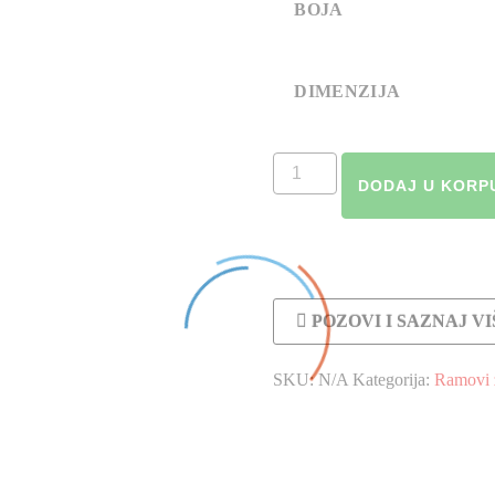
BOJA
DIMENZIJA
Ram
DODAJ U KORP
GULLIA
količina
POZOVI I SAZNAJ VI
SKU:
N/A
Kategorija:
Ramovi z