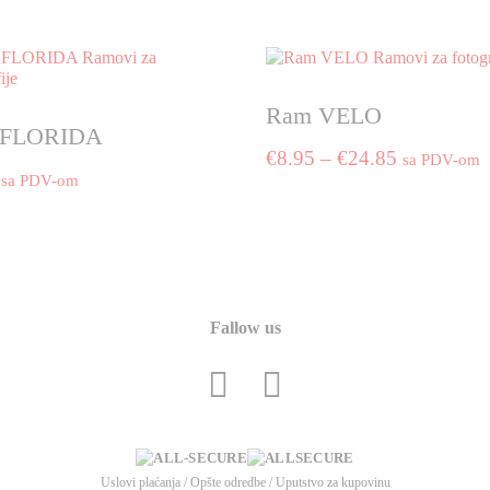
Ram VELO
 FLORIDA
Price
€
8.95
–
€
24.85
sa PDV-om
sa PDV-om
range:
This
€8.95
product
through
has
€24.85
multiple
variants.
The
Fallow us
options
may
be
chosen
on
the
Uslovi plaćanja
/
Opšte odredbe
/
Uputstvo za kupovinu