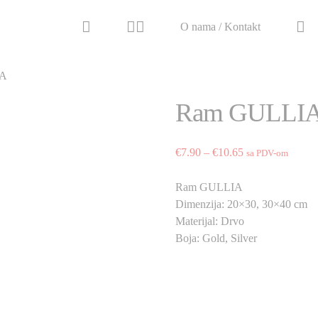
O nama / Kontakt
IA
Ram GULLI
Price
€
7.90
–
€
10.65
sa PDV-om
range:
€7.90
Ram GULLIA
through
Dimenzija: 20×30, 30×40 cm
€10.65
Materijal: Drvo
Boja: Gold, Silver