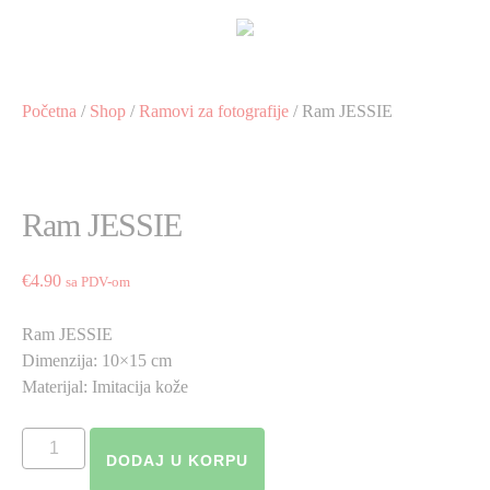
Preskoči
na
sadržaj
Početna
/
Shop
/
Ramovi za fotografije
/ Ram JESSIE
Ram JESSIE
€
4.90
sa PDV-om
Ram JESSIE
Dimenzija: 10×15 cm
Materijal: Imitacija kože
Ram
DODAJ U KORPU
JESSIE