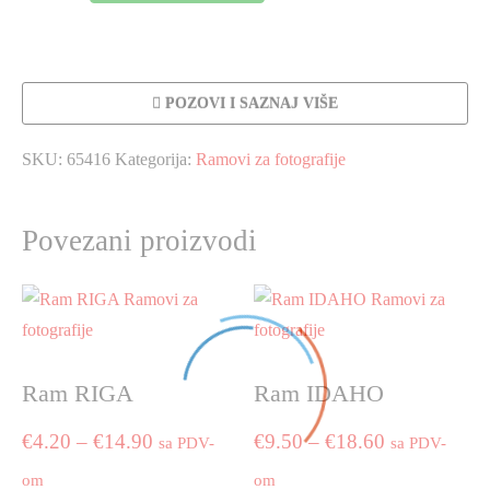
količina
POZOVI I SAZNAJ VIŠE
SKU:
65416
Kategorija:
Ramovi za fotografije
Povezani proizvodi
Ram RIGA
Ram IDAHO
Price
Price
€
4.20
–
€
14.90
€
9.50
–
€
18.60
sa PDV-
sa PDV-
range:
range:
om
om