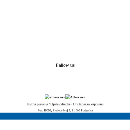
Fallow us
Uslovi plaćanja
/
Opšte odredbe
/
Uputstvo za kupovinu
Foto BONI, Slobode broj 5, 81 000 Podgorica