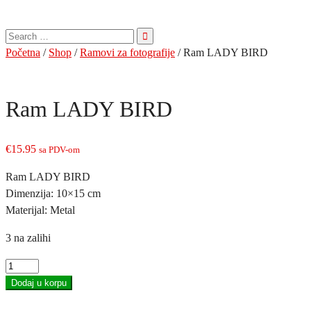
Pretraga
za:
Početna
/
Shop
/
Ramovi za fotografije
/ Ram LADY BIRD
Ram LADY BIRD
€
15.95
sa PDV-om
Ram LADY BIRD
Dimenzija: 10×15 cm
Materijal: Metal
3 na zalihi
Ram
LADY
Dodaj u korpu
BIRD