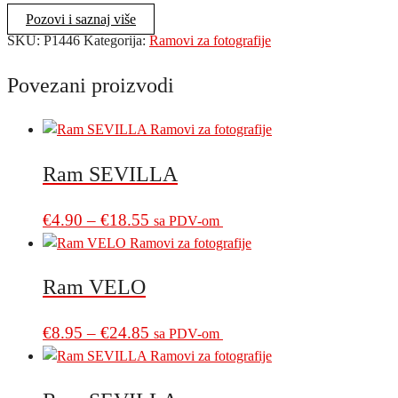
količina
Pozovi i saznaj više
SKU:
P1446
Kategorija:
Ramovi za fotografije
Povezani proizvodi
Ram SEVILLA
Price
This
€
4.90
–
€
18.55
sa PDV-om
product
range:
has
€4.90
multiple
Ram VELO
through
variants.
€18.55
The
Price
This
€
8.95
–
€
24.85
sa PDV-om
options
product
range:
may
has
€8.95
be
multiple