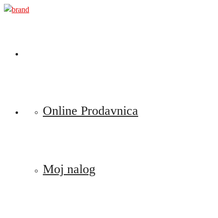
Preskoči
na
sadržaj
Online Prodavnica
Moj nalog