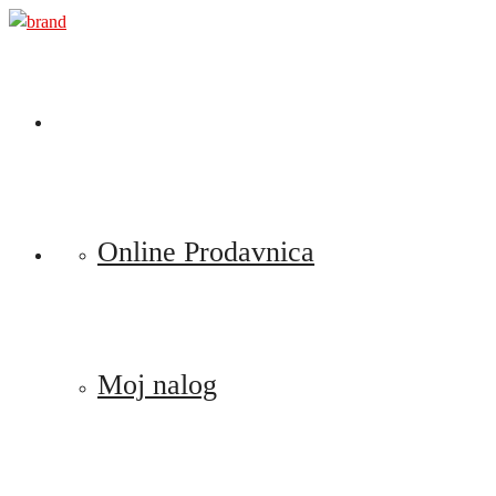
Preskoči
na
sadržaj
Online Prodavnica
Moj nalog