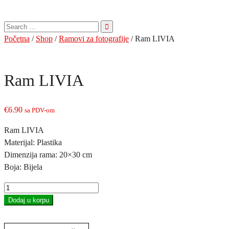
Pretraga
za:
Početna
/
Shop
/
Ramovi za fotografije
/ Ram LIVIA
Ram LIVIA
€
6.90
sa PDV-om
Ram LIVIA
Materijal: Plastika
Dimenzija rama: 20×30 cm
Boja: Bijela
Ram
LIVIA
Dodaj u korpu
količina