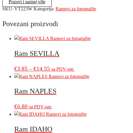
Pozovi i saznaj više
SKU:
YT223W
Kategorija:
Ramovi za fotografije
Povezani proizvodi
Ram SEVILLA
Price
This
€
3.85
–
€
14.55
sa PDV-om
product
range:
has
€3.85
multiple
Ram NAPLES
through
variants.
€14.55
The
€
6.80
sa PDV-om
options
may
be
Ram IDAHO
chosen