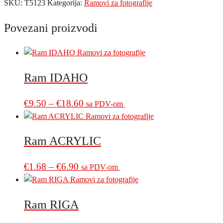
SKU:
T5123
Kategorija:
Ramovi za fotografije
Povezani proizvodi
Ram IDAHO
Price
This
€
9.50
–
€
18.60
sa PDV-om
product
range:
has
€9.50
multiple
Ram ACRYLIC
through
variants.
€18.60
The
Price
This
€
1.68
–
€
6.90
sa PDV-om
options
product
range:
may
has
€1.68
be
multiple
Ram RIGA
through
chosen
variants.
€6.90
on