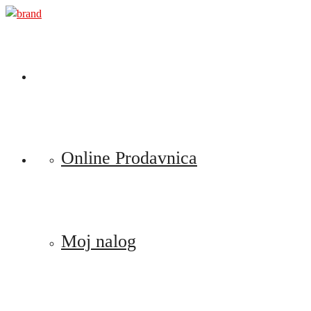
Preskoči
na
sadržaj
Online Prodavnica
Moj nalog