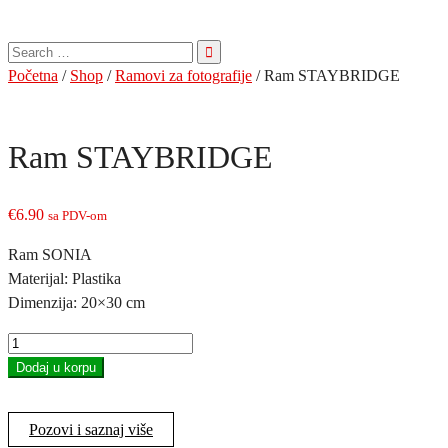
Pretraga
za:
Početna
/
Shop
/
Ramovi za fotografije
/ Ram STAYBRIDGE
Ram STAYBRIDGE
€
6.90
sa PDV-om
Ram SONIA
Materijal: Plastika
Dimenzija: 20×30 cm
Ram
STAYBRIDGE
Dodaj u korpu
količina
Pozovi i saznaj više