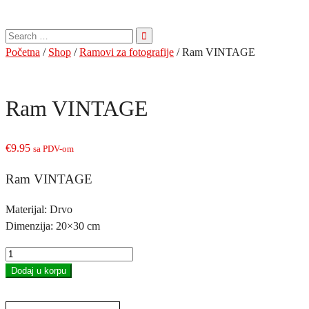
Pretraga
za:
Početna
/
Shop
/
Ramovi za fotografije
/ Ram VINTAGE
Ram VINTAGE
€
9.95
sa PDV-om
Ram VINTAGE
Materijal: Drvo
Dimenzija: 20×30 cm
Ram
VINTAGE
Dodaj u korpu
količina