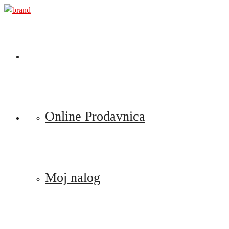
Preskoči
na
sadržaj
Online Prodavnica
Moj nalog