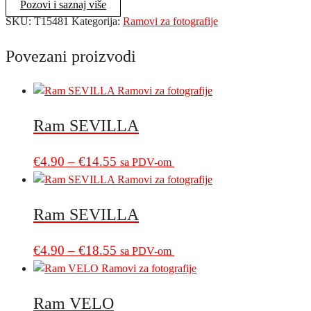
Pozovi i saznaj više
SKU:
T15481
Kategorija:
Ramovi za fotografije
Povezani proizvodi
Ram SEVILLA
Price
This
€
4.90
–
€
14.55
sa PDV-om
product
range:
has
€4.90
multiple
Ram SEVILLA
through
variants.
€14.55
The
Price
This
€
4.90
–
€
18.55
sa PDV-om
options
product
range:
may
has
€4.90
be
multiple
Ram VELO
through
chosen