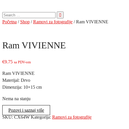
Pretraga
za:
Početna
/
Shop
/
Ramovi za fotografije
/ Ram VIVIENNE
Ram VIVIENNE
€
9.75
sa PDV-om
Ram VIVIENNE
Materijal: Drvo
Dimenzija: 10×15 cm
Nema na stanju
Pozovi i saznaj više
SKU:
CX64W
Kategorija:
Ramovi za fotografije