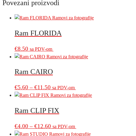
Povezani proizvodi
Ram FLORIDA
€
8.50
sa PDV-om
Ram CAIRO
Price
This
€
5.60
–
€
11.50
sa PDV-om
product
range:
has
€5.60
multiple
Ram CLIP FIX
through
variants.
€11.50
The
Price
This
€
4.00
–
€
12.60
sa PDV-om
options
product
range: