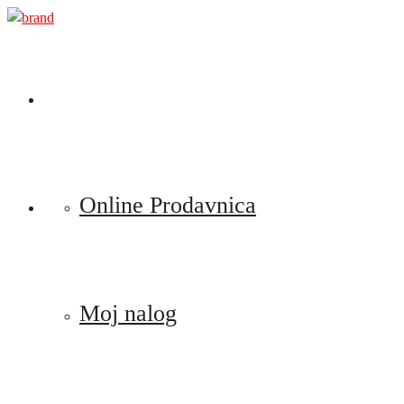
Preskoči
na
sadržaj
Online Prodavnica
Moj nalog