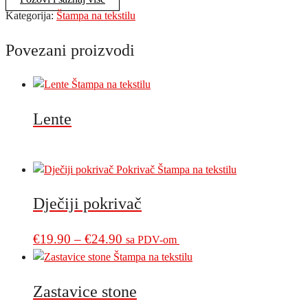
Kategorija:
Štampa na tekstilu
Povezani proizvodi
Lente
Dječiji pokrivač
Price
This
€
19.90
–
€
24.90
sa PDV-om
product
range:
has
€19.90
multiple
Zastavice stone
through
variants.