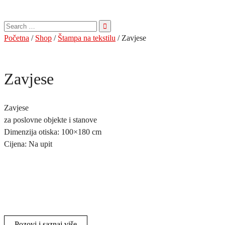
Pretraga
za:
Početna
/
Shop
/
Štampa na tekstilu
/ Zavjese
Zavjese
Zavjese
za poslovne objekte i stanove
Dimenzija otiska: 100×180 cm
Cijena: Na upit
Pozovi i saznaj više