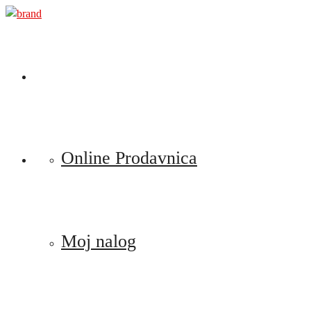
Preskoči
na
sadržaj
Online Prodavnica
Moj nalog