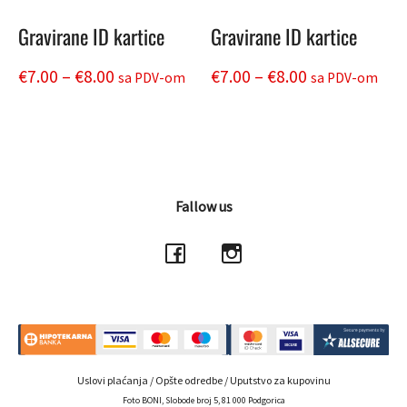
Gravirane ID kartice
Gravirane ID kartice
Price
Price
€
7.00
–
€
8.00
€
7.00
–
€
8.00
sa PDV-om
sa PDV-om
range:
range:
This
This
product
product
€7.00
€7.00
has
has
through
through
multiple
multiple
€8.00
€8.00
variants.
variants.
Fallow us
The
The
options
options
may
may
be
be
chosen
chosen
on
on
the
the
product
product
Uslovi plaćanja
/
Opšte odredbe
/
Uputstvo za kupovinu
page
page
Foto BONI, Slobode broj 5, 81 000 Podgorica