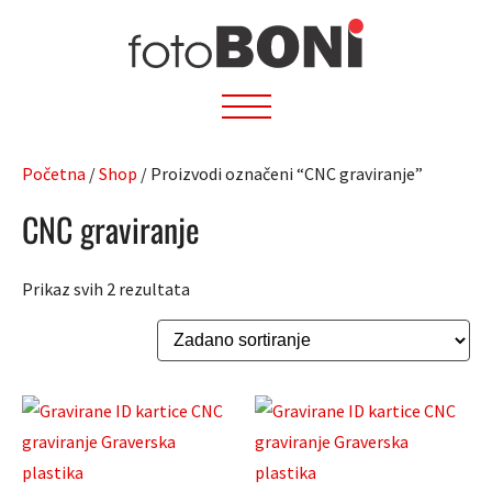
Preskoči
na
sadržaj
Početna
/
Shop
/ Proizvodi označeni “CNC graviranje”
CNC graviranje
Prikaz svih 2 rezultata