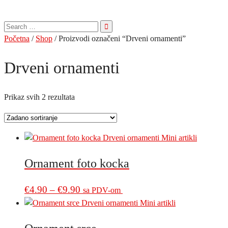
Pretraga
za:
Početna
/
Shop
/ Proizvodi označeni “Drveni ornamenti”
Drveni ornamenti
Prikaz svih 2 rezultata
Ornament foto kocka
Price
This
€
4.90
–
€
9.90
sa PDV-om
product
range:
has
€4.90
multiple