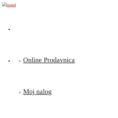
Preskoči
na
sadržaj
Online Prodavnica
Moj nalog