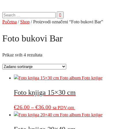
Pretraga
za:
Početna
/
Shop
/ Proizvodi označeni “Foto bukovi Bar”
Foto bukovi Bar
Prikaz svih 4 rezultata
Foto knjiga 15×30 cm
Price
This
€
26.00
–
€
36.00
sa PDV-om
product
range:
has
€26.00
multiple