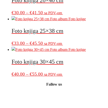
Foto knjiga 20×40 cm
through
variants.
€36.00
The
Price
This
€
30.00
–
€
41.50
sa PDV-om
options
product
range:
may
has
€30.00
be
multiple
Foto knjiga 25×38 cm
through
chosen
variants.
€41.50
on
The
Price
This
€
33.00
–
€
45.50
sa PDV-om
the
options
product
range:
product
may
has
€33.00
page
be
multiple
Foto knjiga 30×45 cm
through
chosen
variants.
€45.50
on
The
Price
This
€
40.00
–
€
55.00
sa PDV-om
the
options
product
range:
product
may
Fallow us
has
€40.00
page
be
multiple
through
chosen
variants.
€55.00
on
The
the