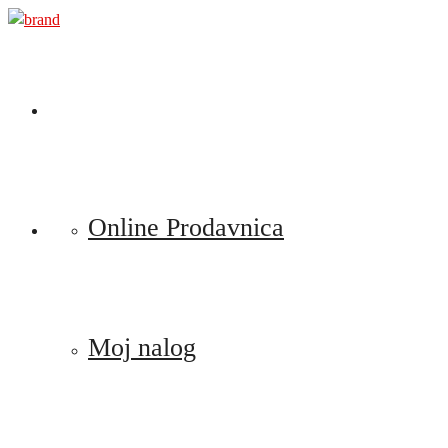
Preskoči
na
sadržaj
Online Prodavnica
Moj nalog