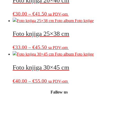
Foto knjiga 20×40 cm
through
variants.
€36.00
The
Price
This
€
30.00
–
€
41.50
sa PDV-om
options
product
range:
may
has
€30.00
be
multiple
Foto knjiga 25×38 cm
through
chosen
variants.
€41.50
on
The
Price
This
€
33.00
–
€
45.50
sa PDV-om
the
options
product
range:
product
may
has
€33.00
page
be
multiple
Foto knjiga 30×45 cm
through
chosen
variants.
€45.50
on
The
Price
This
€
40.00
–
€
55.00
sa PDV-om
the
options
product
range:
product
may
Fallow us
has
€40.00
page
be
multiple
through
chosen
variants.
€55.00
on
The
the