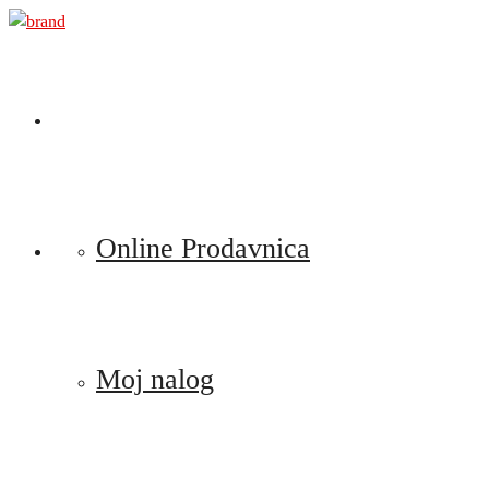
Preskoči
na
sadržaj
Online Prodavnica
Moj nalog