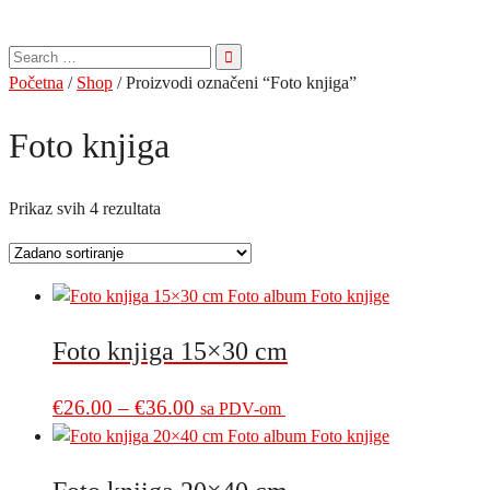
Pretraga
za:
Početna
/
Shop
/ Proizvodi označeni “Foto knjiga”
Foto knjiga
Prikaz svih 4 rezultata
Foto knjiga 15×30 cm
Price
This
€
26.00
–
€
36.00
sa PDV-om
product
range:
has
€26.00
multiple