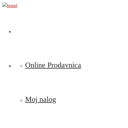
Preskoči
na
sadržaj
Online Prodavnica
Moj nalog