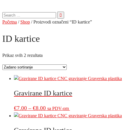
Pretraga
za:
Početna
/
Shop
/ Proizvodi označeni “ID kartice”
ID kartice
Prikaz svih 2 rezultata
Gravirane ID kartice
Price
This
€
7.00
–
€
8.00
sa PDV-om
product
range:
has
€7.00
multiple