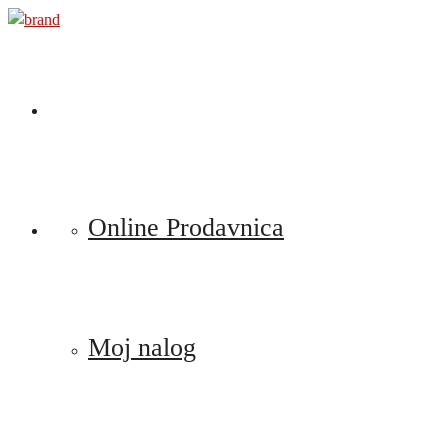
Preskoči
na
sadržaj
Online Prodavnica
Moj nalog