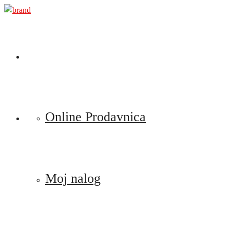
Preskoči
na
sadržaj
Online Prodavnica
Moj nalog