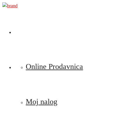
Preskoči
na
sadržaj
Online Prodavnica
Moj nalog