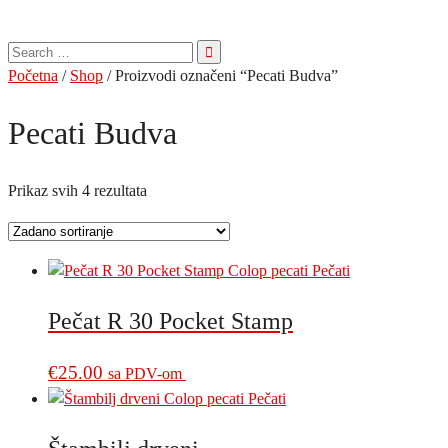
Pretraga
za:
Početna
/
Shop
/ Proizvodi označeni “Pecati Budva”
Pecati Budva
Prikaz svih 4 rezultata
Pečat R 30 Pocket Stamp
€
25.00
sa PDV-om