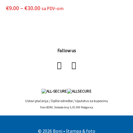
Price
€
9.00
–
€
30.00
sa PDV-om
range:
This
product
€9.00
has
through
multiple
€30.00
variants.
Fallow us
The
options
may
be
chosen
on
the
Uslovi plaćanja
/
Opšte odredbe
/
Uputstvo za kupovinu
product
Foto BONI, Slobode broj 5, 81 000 Podgorica
page
© 2026 Boni • štampa & foto