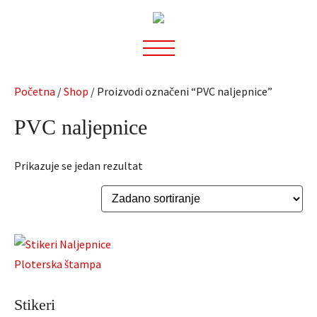
Preskoči
na
sadržaj
Početna
/
Shop
/ Proizvodi označeni “PVC naljepnice”
PVC naljepnice
Prikazuje se jedan rezultat
Stikeri