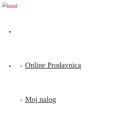
Preskoči
na
sadržaj
Online Prodavnica
Moj nalog