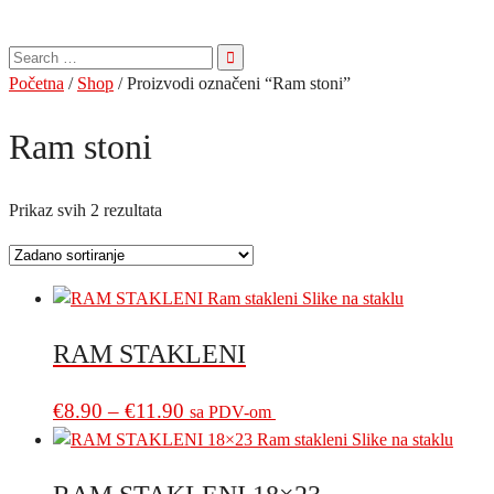
Pretraga
za:
Početna
/
Shop
/ Proizvodi označeni “Ram stoni”
Ram stoni
Prikaz svih 2 rezultata
RAM STAKLENI
Price
This
€
8.90
–
€
11.90
sa PDV-om
product
range:
has
€8.90
multiple