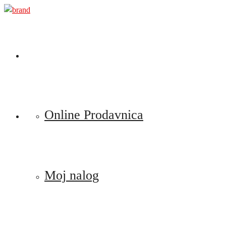
Preskoči
na
sadržaj
Online Prodavnica
Moj nalog