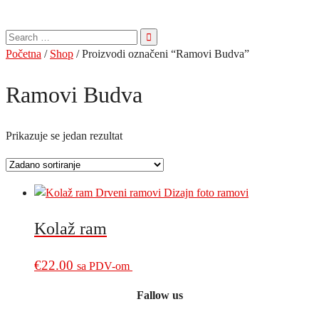
Pretraga
za:
Početna
/
Shop
/ Proizvodi označeni “Ramovi Budva”
Ramovi Budva
Prikazuje se jedan rezultat
Kolaž ram
€
22.00
sa PDV-om
Fallow us