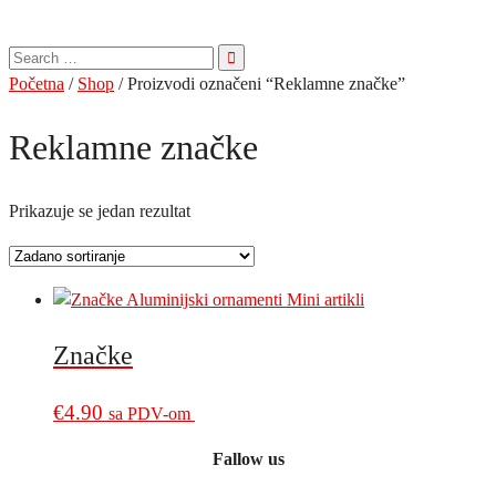
Pretraga
za:
Početna
/
Shop
/ Proizvodi označeni “Reklamne značke”
Reklamne značke
Prikazuje se jedan rezultat
Značke
€
4.90
sa PDV-om
Fallow us