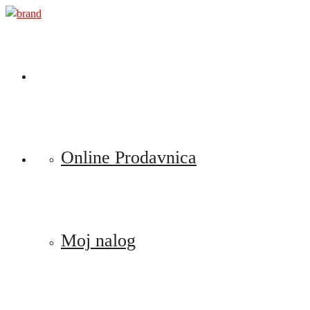
Preskoči
na
sadržaj
Online Prodavnica
Moj nalog