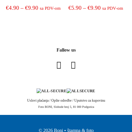
Price
Price
€
4.90
–
€
9.90
€
5.90
–
€
9.90
sa PDV-om
sa PDV-om
range:
range:
This
This
product
product
€4.90
€5.90
has
has
through
through
multiple
multiple
€9.90
€9.90
variants.
variants.
Fallow us
The
The
options
options
may
may
be
be
chosen
chosen
on
on
the
the
Uslovi plaćanja
/
Opšte odredbe
/
Uputstvo za kupovinu
product
product
Foto BONI, Slobode broj 5, 81 000 Podgorica
page
page
© 2026 Boni • štampa & foto