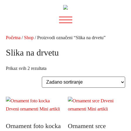
Preskoči
na
sadržaj
Početna
/
Shop
/ Proizvodi označeni “Slika na drvetu”
Slika na drvetu
Prikaz svih 2 rezultata
Ornament foto kocka
Ornament srce