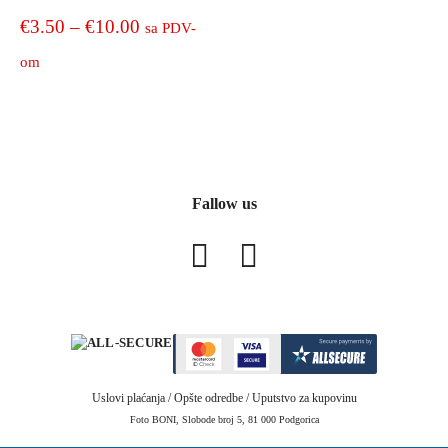
Price
€
3.50
–
€
10.00
sa PDV-
range:
om
€3.50
This
product
through
has
€10.00
multiple
variants.
Fallow us
The
options
may
be
chosen
on
the
product
Uslovi plaćanja
/
Opšte odredbe
/
Uputstvo za kupovinu
page
Foto BONI, Slobode broj 5, 81 000 Podgorica