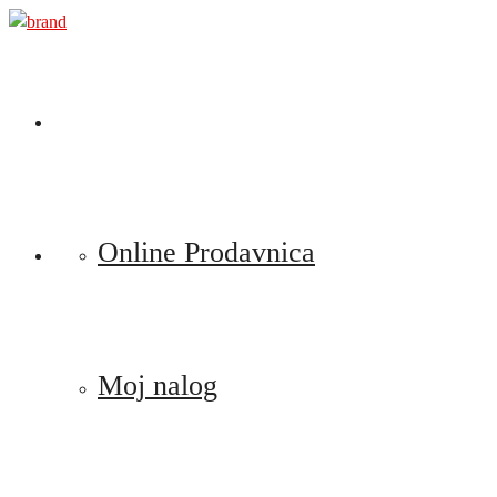
Preskoči
na
sadržaj
Online Prodavnica
Moj nalog