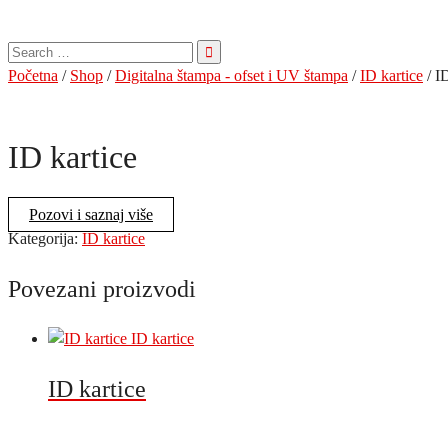
Pretraga
za:
Početna
/
Shop
/
Digitalna štampa - ofset i UV štampa
/
ID kartice
/ ID
ID kartice
Pozovi i saznaj više
Kategorija:
ID kartice
Povezani proizvodi
ID kartice