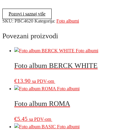
BERCK
CREAM
Pozovi i saznaj više
količina
SKU:
PBC4620
Kategorija:
Foto albumi
Povezani proizvodi
Foto album BERCK WHITE
€
13.90
sa PDV-om
Foto album ROMA
€
5.45
sa PDV-om