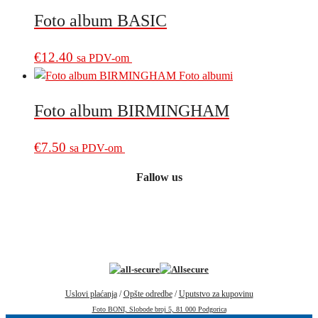
Foto album BASIC
€
12.40
sa PDV-om
Foto album BIRMINGHAM
€
7.50
sa PDV-om
Fallow us
Uslovi plaćanja
/
Opšte odredbe
/
Uputstvo za kupovinu
Foto BONI, Slobode broj 5, 81 000 Podgorica