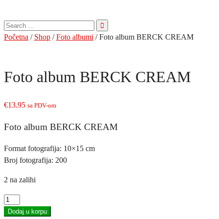
Pretraga
za:
Početna
/
Shop
/
Foto albumi
/ Foto album BERCK CREAM
Foto album BERCK CREAM
€
13.95
sa PDV-om
Foto album BERCK CREAM
Format fotografija: 10×15 cm
Broj fotografija: 200
2 na zalihi
Foto
album
Dodaj u korpu