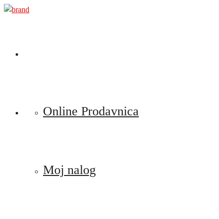
Preskoči
na
sadržaj
Online Prodavnica
Moj nalog