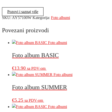
CASSINO
WHITE
Pozovi i saznaj više
13X18/100
SKU:
AY57100W
Kategorija:
Foto albumi
količina
Povezani proizvodi
Foto album BASIC
€
13.90
sa PDV-om
Foto album SUMMER
€
5.25
sa PDV-om