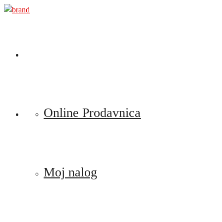
Preskoči
na
sadržaj
Online Prodavnica
Moj nalog