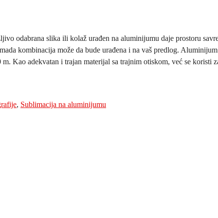
žljivo odabrana slika ili kolaž urađen na aluminijumu daje prostoru savr
mada kombinacija može da bude urađena i na vaš predlog. Aluminijum j
 m. Kao adekvatan i trajan materijal sa trajnim otiskom, već se koristi
rafije
,
Sublimacija na aluminijumu