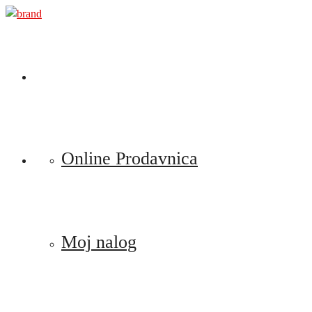
Preskoči
na
sadržaj
Online Prodavnica
Moj nalog