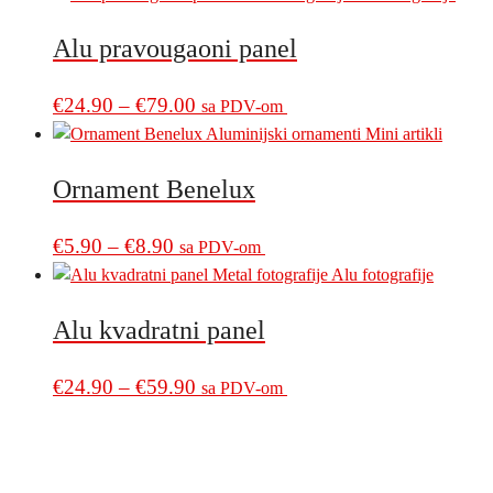
has
€5.90
multiple
Alu pravougaoni panel
through
variants.
€9.90
The
Price
This
€
24.90
–
€
79.00
sa PDV-om
options
product
range:
may
has
€24.90
be
multiple
Ornament Benelux
through
chosen
variants.
€79.00
on
The
Price
This
€
5.90
–
€
8.90
sa PDV-om
the
options
product
range:
product
may
has
€5.90
page
be
multiple
Alu kvadratni panel
through
chosen
variants.
€8.90
on
The
Price
This
€
24.90
–
€
59.90
sa PDV-om
the
options
product
range:
product
may
has
€24.90
page
be
multiple
through
chosen
variants.