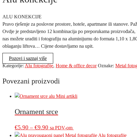
ALU KONEKCIJE
Pravo rješenje za poslovne prostore, hotele, apartmane ili stanove. Pa
Ovdje je predstavljeno 12 kombinacija po preporukama proizvođača, 
nas možete uraditi i fotografiju na aluminijumu do formata 1,10 x 1,80
oblaganju liftova… Cijene dostavljamo na upit.
Pozovi i saznaj više
Kategorije:
Alu fotografije
,
Home & office decor
Oznake:
Metal fotog
Povezani proizvodi
Ornament srce
Price
This
€
5.90
–
€
9.90
sa PDV-om
product
range: