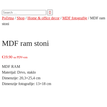
Pretraga
za:
Početna
/
Shop
/
Home & office decor
/
MDF fotografije
/ MDF ram
stoni
MDF ram stoni
€
19.90
sa PDV-om
MDF RAM
Materijal: Drvo, staklo
Dimenzije: 20,3×25,4 cm
Dimenzije fotografije: 13×18 cm