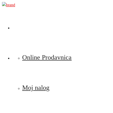
Preskoči
na
sadržaj
Online Prodavnica
Moj nalog