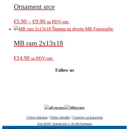
Ornament srce
Price
This
€
5.90
–
€
9.90
sa PDV-om
product
range:
has
€5.90
multiple
MB ram 2x13x18
through
variants.
€9.90
The
€
14.90
sa PDV-om
options
may
Fallow us
be
chosen
on
the
product
page
Uslovi plaćanja
/
Opšte odredbe
/
Uputstvo za kupovinu
Foto BONI, Slobode broj 5, 81 000 Podgorica