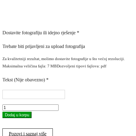
Dostavite fotografiju ili idejno rješenje
*
Trebate biti prijavljeni za upload fotografija
Za kvalitetniji rezultat, molimo dostavite fotografije u što većoj rezoluciji.
Maksimalna veličina fajla: 7 MB
Dozvoljeni tipovi fajlova: pdf
Tekst (Nije obavezno)
*
MDF
ram
Dodaj u korpu
stoni
količina
Pozovi i saznaj više