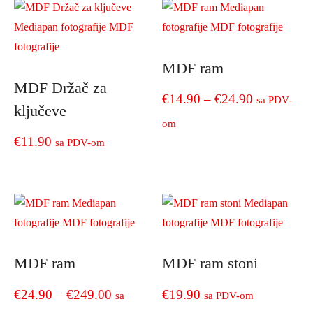
MDF ram
MDF Držač za
Price
€
14.90
–
€
24.90
sa PDV-
ključeve
range:
om
€
11.90
sa PDV-om
€14.90
This
product
through
has
€24.90
multiple
variants.
The
options
MDF ram
MDF ram stoni
may
be
Price
€
24.90
–
€
249.00
€
19.90
sa
sa PDV-om
chosen