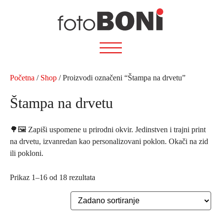
Preskoči
na
sadržaj
Početna
/
Shop
/ Proizvodi označeni “Štampa na drvetu”
Štampa na drvetu
🌳🖼️ Zapiši uspomene u prirodni okvir. Jedinstven i trajni print
na drvetu, izvanredan kao personalizovani poklon. Okači na zid
ili pokloni.
Prikaz 1–16 od 18 rezultata