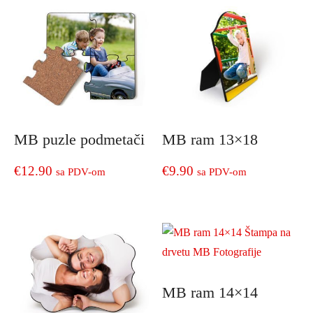
MB puzle podmetači
MB ram 13×18
€
12.90
€
9.90
sa PDV-om
sa PDV-om
MB ram 14×14