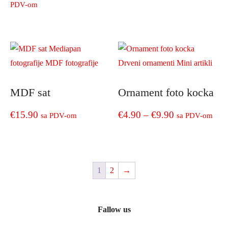
range:
on
PDV-om
the
€24.90
This
product
product
through
page
has
€249.00
multiple
variants.
The
MDF sat
Ornament foto kocka
options
may
Price
€
15.90
€
4.90
–
€
9.90
sa PDV-om
sa PDV-om
be
range:
chosen
This
on
product
€4.90
the
has
through
product
1
2
→
multiple
page
€9.90
variants.
The
options
Fallow us
may