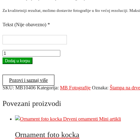
Za kvalitetniji rezultat, molimo dostavite fotografije u što većoj rezoluciji. Mak
Tekst (Nije obavezno)
*
MB
ram
Dodaj u korpu
20x30
količina
Pozovi i saznaj više
SKU:
MB10406
Kategorija:
MB Fotografije
Oznaka:
Štampa na drve
Povezani proizvodi
Ornament foto kocka