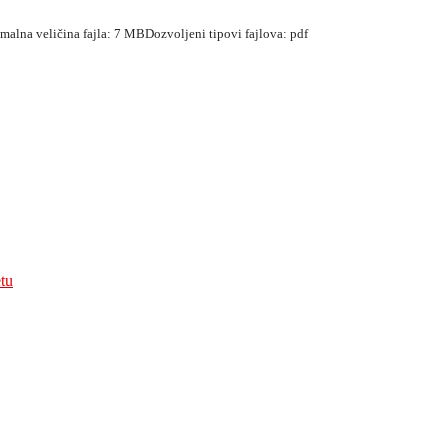
simalna veličina fajla: 7 MB
Dozvoljeni tipovi fajlova: pdf
tu