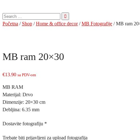
Pretraga
za:
Početna
/
Shop
/
Home & office decor
/
MB Fotografije
/ MB ram 20
MB ram 20×30
€
13.90
sa PDV-om
MB RAM
Materijal: Drvo
Dimenzije: 20×30 cm
Debljina: 6.35 mm
Dostavite fotografiju
*
Trebate biti prijavljeni za upload fotografija