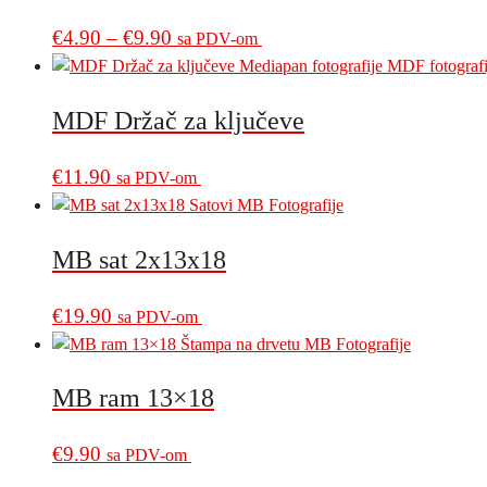
Price
This
€
4.90
–
€
9.90
sa PDV-om
product
range:
has
€4.90
multiple
MDF Držač za ključeve
through
variants.
€9.90
The
€
11.90
sa PDV-om
options
may
be
MB sat 2x13x18
chosen
on
€
19.90
sa PDV-om
the
product
page
MB ram 13×18
€
9.90
sa PDV-om