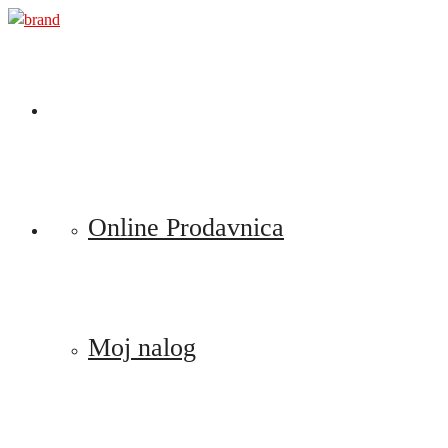
Preskoči
na
sadržaj
Online Prodavnica
Moj nalog