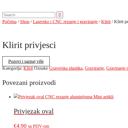
Pretraga
za:
Početna
/
Shop
/
Lasersko i CNC rezanje i graviranje
/
Klirit
/ Klirit p
Klirit privjesci
Pozovi i saznaj više
Kategorija:
Klirit
Oznake
Graverska plastika
,
Graviranje
,
Graviranje 
Povezani proizvodi
Privjezak oval
€
4.90
sa PDV-om