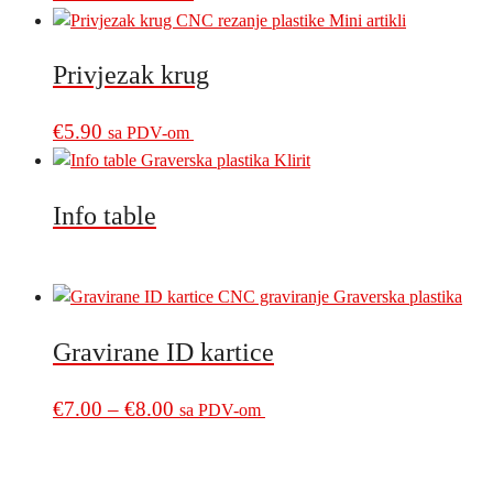
Privjezak krug
€
5.90
sa PDV-om
Info table
Gravirane ID kartice
Price
This
€
7.00
–
€
8.00
sa PDV-om
product
range:
has
€7.00
multiple