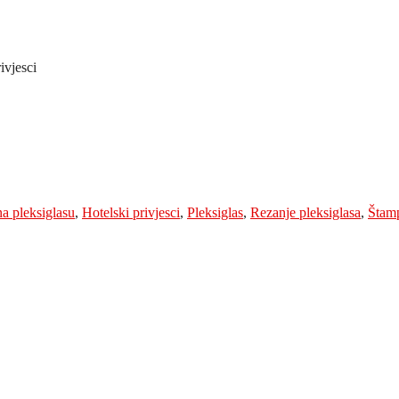
rivjesci
na pleksiglasu
,
Hotelski privjesci
,
Pleksiglas
,
Rezanje pleksiglasa
,
Štamp