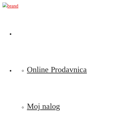
Preskoči
na
sadržaj
Online Prodavnica
Moj nalog